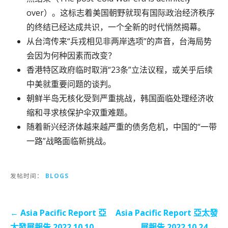
over）。这标志着美国朝野就现有国际政治经济秩序
的终结已经达成共识，一个全新的时代悄然揭幕。
从台湾传来“兵戎相见非两岸选项”的声音，台海局势
会因为何种因素而改变？
香港特区政府临时取消“23条”立法议程，或关乎后续
中美就重要问题的谈判。
朝鲜半岛无核化受到严重挑战，韩国面临处理经济收
缩和寻求核保护伞双重难题。
随着新兴经济体越来越严重的债务危机，中国的“一带
一路”战略面临新挑战。
发帖时间：
BLOGS
文
← Asia Pacific Report 亞
Asia Pacific Report 亞太發
章
太發展報告 2022.10.10
展報告 2022.10.24 →