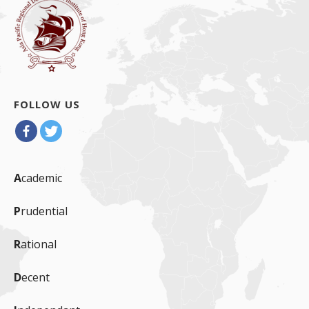
FOLLOW US
A
cademic
P
rudential
R
ational
D
ecent