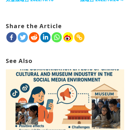
导
航
Share the Article
See Also