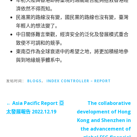
年初大陸與香港即將重現的通關是否能夠拯救香港經
濟依然不得而知。
民進黨的路線沒有變，國民黨的路線也沒有變，臺灣
年輕人的想法變了。
中日關係難言樂觀，經濟安全的泛化及發展模式重合
致使不可調和的競爭。
東南亞作為全球衰退中的希望之地，將更加積極地參
與到地緣競爭體系中。
发帖时间：
BLOGS
，
INDEX CONTROLLER – REPORT
文
← Asia Pacific Report 亞
The collaborative
章
太發展報告 2022.12.19
development of Hong
导
Kong and Shenzhen in
航
the advancement of