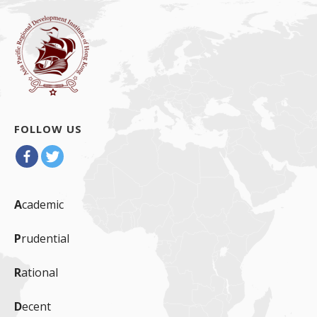
FOLLOW US
A
cademic
P
rudential
R
ational
D
ecent